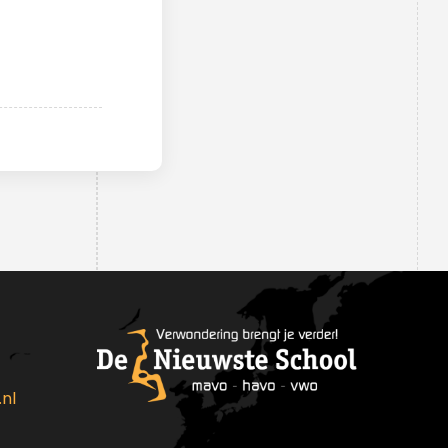
medewerkers
Schoolleiding
Leerlingenraad
MR
nl