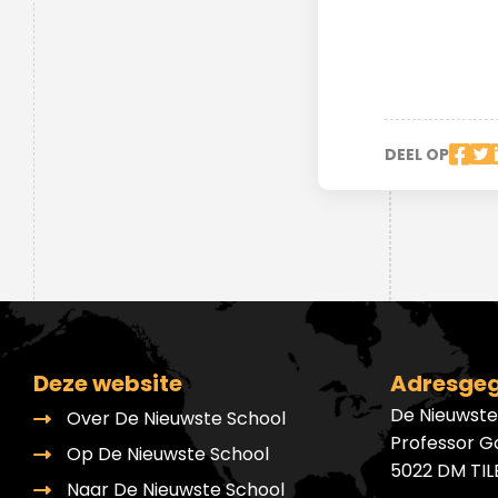
Ondersteuningsplan
Overgangsnormen
Geen cijfers maar feedback
Verhaal van de school
Inloggen Magister
Voorbeelden onderzoeken
Duurzaamheid
Nieuwsbrieven
DNS-podcast
Nieuwbouw
DEEL OP
Driejarige brugperiode
Hoe wij beoordelen en
toetsen
Deze website
Adresge
Maatwerk
De Nieuwste
Over De Nieuwste School
Professor G
Op De Nieuwste School
5022 DM TI
Naar De Nieuwste School