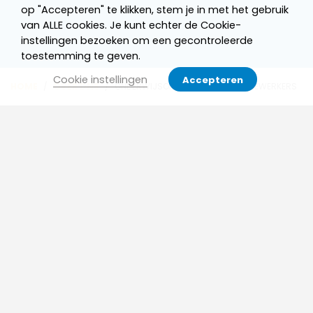
op "Accepteren" te klikken, stem je in met het gebruik
van ALLE cookies. Je kunt echter de Cookie-
instellingen bezoeken om een gecontroleerde
toestemming te geven.
Cookie instellingen
Accepteren
HOME
/
OVER DNS
/
ONDERWIJSONDERSTEUNENDE MEDEWERKERS
Onderwijsassistenten