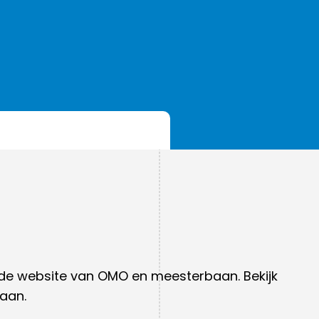
Gereedschapsvakken
Ziekte, verlof, absentie
Denkcirkel
Vrijwillige ouderbijdrage
Burgerschap
Ouderklankbordgroep
Internationalisering
Handleidingen ouders
a de website van OMO en meesterbaan. Bekijk
aan.