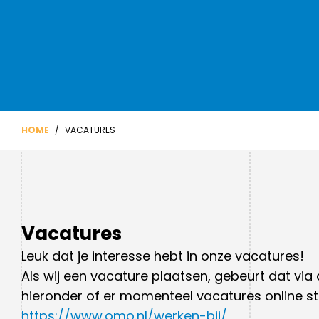
Ondersteuningsplan
Overgangsnormen
Geen cijfers maar feedback
Verhaal van de school
Inloggen Magister
Voorbeelden onderzoeken
Duurzaamheid
Nieuwsbrieven
DNS-podcast
Nieuwbouw
HOME
/
VACATURES
Driejarige brugperiode
Hoe wij beoordelen en
Vacatures
toetsen
Maatwerk
Leuk dat je interesse hebt in onze vacatures!
Als wij een vacature plaatsen, gebeurt dat vi
hieronder of er momenteel vacatures online st
https://www.omo.nl/werken-bij/