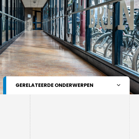
medewerkers
Schoolleiding
Leerlingenraad
MR
GERELATEERDE ONDERWERPEN
Vertrouwenspersonen
Onderwijsondersteuning
Schoolcode