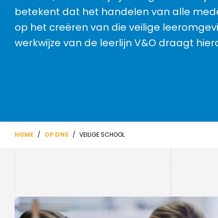
Ondersteuningsplan
Overgangsnormen
betekent dat het handelen van alle mede
Geen cijfers maar feedback
Verhaal van de school
Inloggen Magister
op het creëren van die veilige leeromgevi
Voorbeelden onderzoeken
Duurzaamheid
Nieuwsbrieven
werkwijze van de leerlijn V&O draagt hiera
DNS-podcast
Nieuwbouw
Driejarige brugperiode
HOME
/
OP DNS
/
VEILIGE SCHOOL
Hoe wij beoordelen en
toetsen
Maatwerk