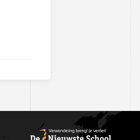
medewerkers
Schoolleiding
Leerlingenraad
MR