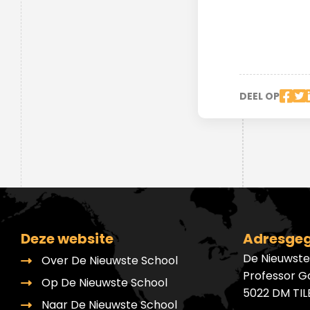
Ondersteuningsplan
Overgangsnormen
Geen cijfers maar feedback
Verhaal van de school
Inloggen Magister
Voorbeelden onderzoeken
Duurzaamheid
Nieuwsbrieven
DNS-podcast
Nieuwbouw
DEEL OP
Driejarige brugperiode
Hoe wij beoordelen en
toetsen
Deze website
Adresge
Maatwerk
De Nieuwste
Over De Nieuwste School
Professor G
Op De Nieuwste School
5022 DM TI
Naar De Nieuwste School