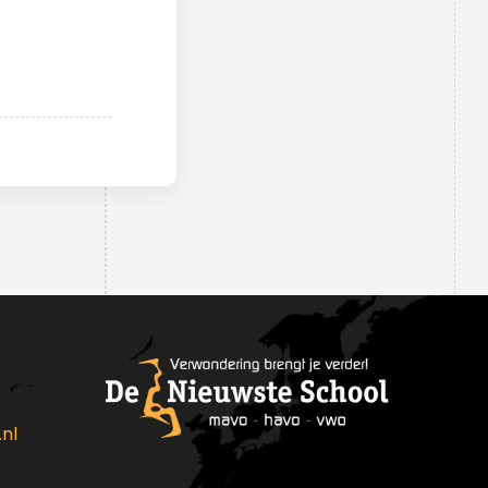
medewerkers
Schoolleiding
Leerlingenraad
MR
nl