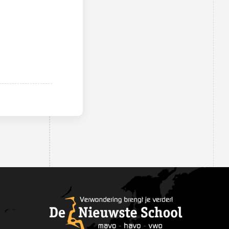
medewerkers
Schoolleiding
Leerlingenraad
MR