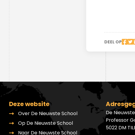
Ondersteuningsplan
Overgangsnormen
Geen cijfers maar feedback
Verhaal van de school
Inloggen Magister
Voorbeelden onderzoeken
Duurzaamheid
Nieuwsbrieven
DNS-podcast
Nieuwbouw
DEEL OP
Driejarige brugperiode
Hoe wij beoordelen en
toetsen
Deze website
Adresge
Maatwerk
De Nieuwste
Over De Nieuwste School
Professor G
Op De Nieuwste School
5022 DM TI
Naar De Nieuwste School