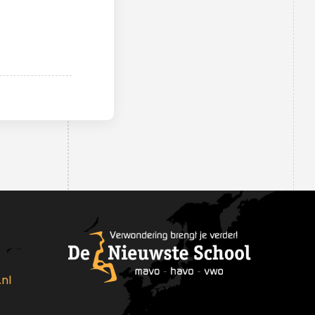
medewerkers
Schoolleiding
Leerlingenraad
MR
nl