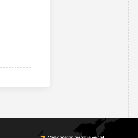
medewerkers
Schoolleiding
Leerlingenraad
MR