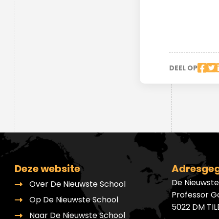
Ondersteuningsplan
Overgangsnormen
Geen cijfers maar feedback
Verhaal van de school
Inloggen Magister
Voorbeelden onderzoeken
Duurzaamheid
Nieuwsbrieven
DNS-podcast
Nieuwbouw
DEEL OP
Driejarige brugperiode
Hoe wij beoordelen en
toetsen
Deze website
Adresge
Maatwerk
De Nieuwste
Over De Nieuwste School
Professor G
Op De Nieuwste School
5022 DM TI
Naar De Nieuwste School