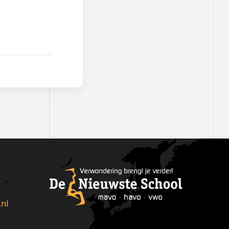
medewerkers
Schoolleiding
Leerlingenraad
MR
nl