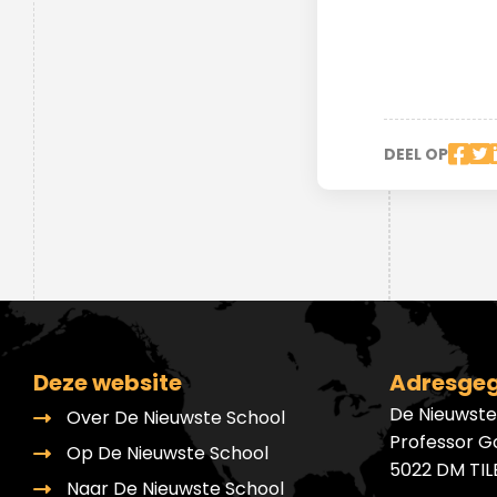
Ondersteuningsplan
Overgangsnormen
Geen cijfers maar feedback
Verhaal van de school
Inloggen Magister
Voorbeelden onderzoeken
Duurzaamheid
Nieuwsbrieven
DNS-podcast
Nieuwbouw
DEEL OP
Driejarige brugperiode
Hoe wij beoordelen en
toetsen
Deze website
Adresge
Maatwerk
De Nieuwste
Over De Nieuwste School
Professor G
Op De Nieuwste School
5022 DM TI
Naar De Nieuwste School