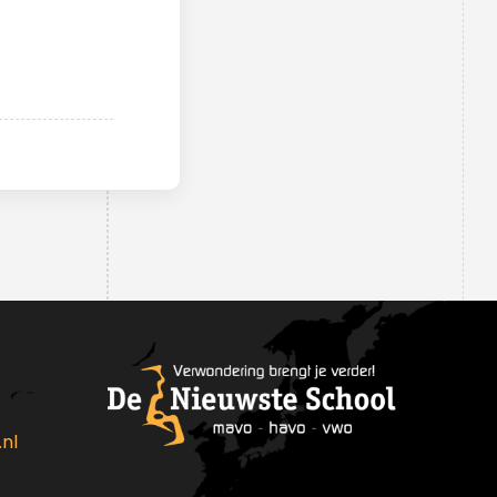
medewerkers
Schoolleiding
Leerlingenraad
MR
nl