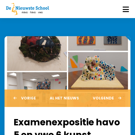
VORIGE
AL HET NIEUWS
VOLGENDE
Examenexpositie havo