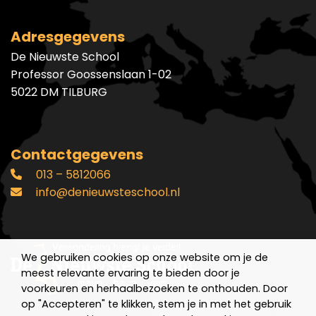
Adresgegevens
De Nieuwste School
Professor Goossenslaan 1-02
5022 DM TILBURG
Contactgegevens
013 – 5812066
info@denieuwsteschool.nl
We gebruiken cookies op onze website om je de
meest relevante ervaring te bieden door je
voorkeuren en herhaalbezoeken te onthouden. Door
op "Accepteren" te klikken, stem je in met het gebruik