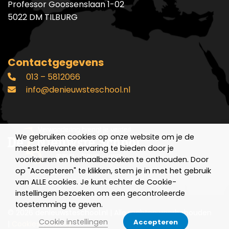
Professor Goossenslaan 1-02
5022 DM TILBURG
Contactgegevens
013 – 5812066
info@denieuwsteschool.nl
We gebruiken cookies op onze website om je de
meest relevante ervaring te bieden door je
voorkeuren en herhaalbezoeken te onthouden. Door
op "Accepteren" te klikken, stem je in met het gebruik
van ALLE cookies. Je kunt echter de Cookie-
instellingen bezoeken om een gecontroleerde
toestemming te geven.
© 2026 denieuwsteschool.nl | Alle rechten voorbehouden
Cookie instellingen
Accepteren
|
Cookies
|
Privacy