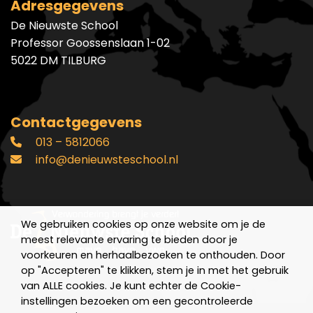
Adresgegevens
De Nieuwste School
Professor Goossenslaan 1-02
5022 DM TILBURG
Contactgegevens
013 – 5812066
info@denieuwsteschool.nl
We gebruiken cookies op onze website om je de
meest relevante ervaring te bieden door je
voorkeuren en herhaalbezoeken te onthouden. Door
op "Accepteren" te klikken, stem je in met het gebruik
van ALLE cookies. Je kunt echter de Cookie-
instellingen bezoeken om een gecontroleerde