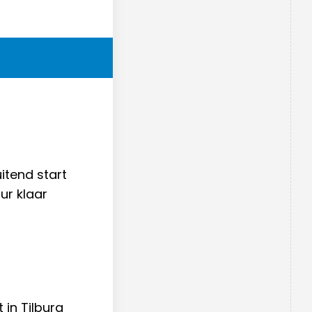
itend start
ur klaar
in Tilburg