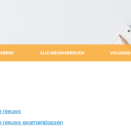
Gereedschapsvakken
Ziekte, verlof, absentie
Denkcirkel
Vrijwillige ouderbijdrage
Burgerschap
Ouderklankbordgroep
Internationalisering
Handleidingen ouders
SBRIEF
ALLE NIEUWSBRIEVEN
VOLGEND
e nieuws
e nieuws examenklassen