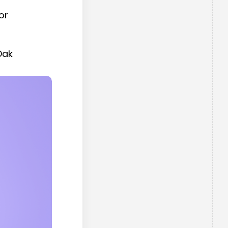
or
Dak