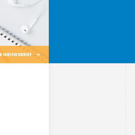
medewerkers
Schoolleiding
Leerlingenraad
MR
E
NIEUWSBRIEF