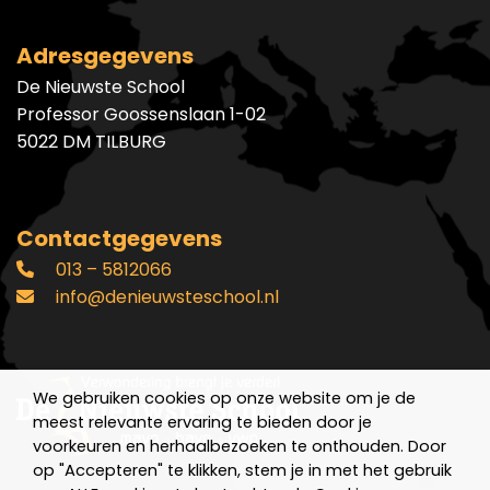
Adresgegevens
De Nieuwste School
Professor Goossenslaan 1-02
5022 DM TILBURG
Contactgegevens
013 – 5812066
info@denieuwsteschool.nl
We gebruiken cookies op onze website om je de
meest relevante ervaring te bieden door je
voorkeuren en herhaalbezoeken te onthouden. Door
op "Accepteren" te klikken, stem je in met het gebruik