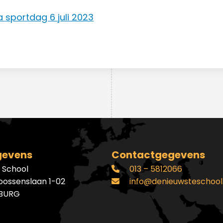
sportdag 6 juli 2023
gevens
Contactgegevens
 School
013 – 5812066
oossenslaan 1-02
info@denieuwsteschool.
LBURG