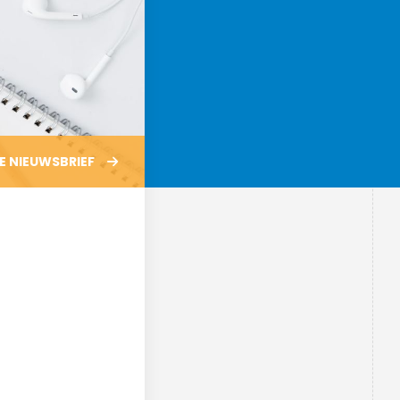
medewerkers
Schoolleiding
Leerlingenraad
MR
E
NIEUWSBRIEF