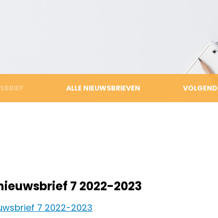
Gereedschapsvakken
Ziekte, verlof, absentie
Denkcirkel
Vrijwillige ouderbijdrage
Burgerschap
Ouderklankbordgroep
Internationalisering
Handleidingen ouders
SBRIEF
ALLE NIEUWSBRIEVEN
VOLGEND
nieuwsbrief 7 2022-2023
uwsbrief 7 2022-2023