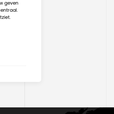
uw geven
entraal.
ziet.