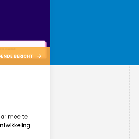
medewerkers
Schoolleiding
Leerlingenraad
MR
GENDE
BERICHT
aar mee te
ntwikkeling