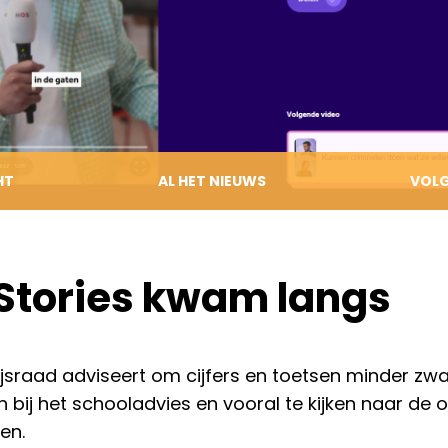
Gereedschapsvakken
Ziekte, verlof, absentie
Denkcirkel
Vrijwillige ouderbijdrage
Burgerschap
Ouderklankbordgroep
Internationalisering
Handleidingen ouders
HT
AL HET NIEUWS
VOL
Stories kwam langs
jsraad adviseert om cijfers en toetsen minder zw
 bij het schooladvies en vooral te kijken naar de o
en.