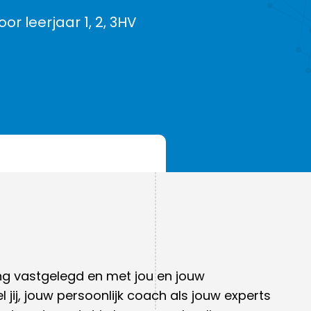
r leerjaar 1, 2, 3HV
Gereedschapsvakken
Ziekte, verlof, absentie
Denkcirkel
Vrijwillige ouderbijdrage
Burgerschap
Ouderklankbordgroep
Internationalisering
Handleidingen ouders
ling vastgelegd en met jou en jouw
ij, jouw persoonlijk coach als jouw experts