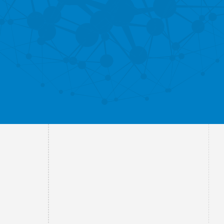
medewerkers
Schoolleiding
Leerlingenraad
MR