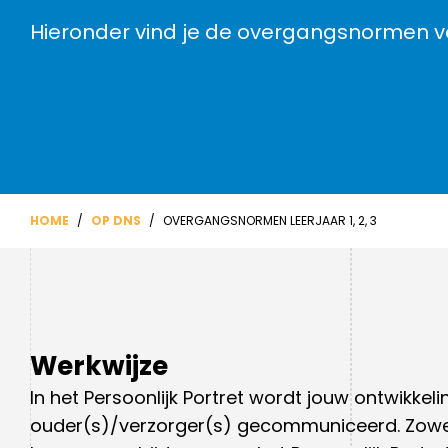
Ondersteuningsplan
Overgangsnormen
Hieronder vind je de overgangsnormen voo
Geen cijfers maar feedback
Verhaal van de school
Inloggen Magister
Voorbeelden onderzoeken
Duurzaamheid
Nieuwsbrieven
DNS-podcast
Nieuwbouw
HOME
/
OP DNS
/
OVERGANGSNORMEN LEERJAAR 1, 2, 3
Driejarige brugperiode
Hoe wij beoordelen en
toetsen
Maatwerk
Werkwijze
In het Persoonlijk Portret wordt jouw ontwikke
ouder(s)/verzorger(s) gecommuniceerd. Zowel j